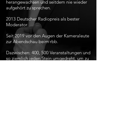
herangewachsen und seitdem nie wieder
aufgehört zu sprechen.
2013 Deutscher Radiopreis als bester
Moderator.
Seit 2019 vor den Augen der Kameraleute
zur Abendschau beim rbb.
Dazwischen: 400, 500 Veranstaltungen und
so ziemlich jeden Stein umgedreht, um zu
sehen, welche Lebensformen es noch so
gibt außer hastigen Läufern auf geradem,
asphaltiertem Weg. Was man halt so
macht, wenn man Fragen hat…
Impressum